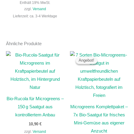
Enthält 19% MwSt.
zzgl.
Versand
Lieferzeit: ca. 3-4 Werktage
Ähnliche Produkte
Ursprünglicher
Aktueller
Preis
Preis
Angebot!
Angebot!
war:
ist:
84,30 €
74,90 €.
Bio-Rucola für Microgreens –
150 g Saatgut aus
Microgreens Komplettpaket –
kontrolliertem Anbau
7x Bio-Saatgut für frisches
Mini-Gemüse aus eigener
10,90
€
Anzucht
zzgl.
Versand