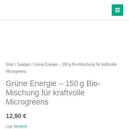
-
Zum
150 g
Inhalt
Bio-
springen
Mischung
für
Grüne
kraftvolle
Energie
Microgreens
-
Menge
150 g
Start
/
Saatgut
/ Grüne Energie – 150 g Bio-Mischung für kraftvolle
Microgreens
Bio-
Mischung
Grüne Energie – 150 g Bio-
für
Mischung für kraftvolle
kraftvolle
Microgreens
Microgreens
Menge
12,90
€
zzgl.
Versand