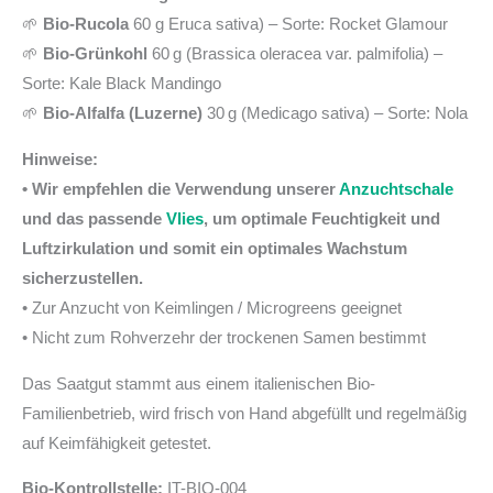
🌱
Bio-Rucola
60 g Eruca sativa) – Sorte: Rocket Glamour
🌱
Bio-Grünkohl
60 g (Brassica oleracea var. palmifolia) –
Sorte: Kale Black Mandingo
🌱
Bio-Alfalfa (Luzerne)
30 g (Medicago sativa) – Sorte: Nola
Hinweise:
• Wir empfehlen die Verwendung unserer
Anzuchtschale
und das passende
Vlies
, um optimale Feuchtigkeit und
Luftzirkulation und somit ein optimales Wachstum
sicherzustellen.
• Zur Anzucht von Keimlingen / Microgreens geeignet
• Nicht zum Rohverzehr der trockenen Samen bestimmt
Das Saatgut stammt aus einem italienischen Bio-
Familienbetrieb, wird frisch von Hand abgefüllt und regelmäßig
auf Keimfähigkeit getestet.
Bio-Kontrollstelle:
IT-BIO-004